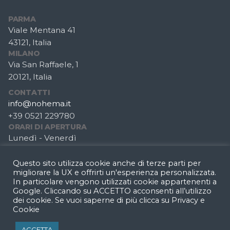
PARMA
Viale Mentana 41
43121, Italia
MILANO
Via San Raffaele, 1
20121, Italia
CONTATTI
info@nohema.it
+39 0521 229780
ORARI DI APERTURA
Lunedì - Venerdì
8:30-12:30
14:30-18:30
Questo sito utilizza cookie anche di terze parti per
migliorare la UX e offrirti un'esperienza personalizzata.
In particolare vengono utilizzati cookie appartenenti a
Google. Cliccando su ACCETTO acconsenti all’utilizzo
dal 2017 | ©2025 Nohema Dottori Commercialisti
dei cookie. Se vuoi saperne di più clicca su
Privacy e
Cookie
Revisori Legali | P.IVA e C.F. 02849840349 |
nohema@pec.it |
Privacy e Cookies
| Developed by
ACCETTA