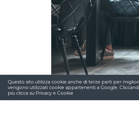
Questo sito utilizza cookie anche di terze parti per miglior
vengono utilizzati cookie appartenenti a Google. Cliccand
più clicca su
Privacy e Cookie