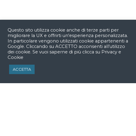
Questo sito utilizza cookie anche di terze parti per
migliorare la UX e offrirti un'esperienza personalizzata.
In particolare vengono utilizzati cookie appartenenti a
Google. Cliccando su ACCETTO acconsenti all’utilizzo
dei cookie. Se vuoi saperne di più clicca su
Privacy e
Cookie
Accetto di ricevere comunicazioni via email da
Nohema.
ACCETTA
ISCRIVITI